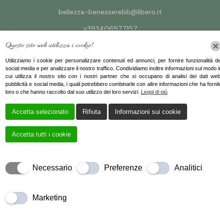
bellezza-benesserebb@libero.it
+393406977157
Questo sito web utilizza i cookie!
Utilizziamo i cookie per personalizzare contenuti ed annunci, per fornire funzionalità de
social media e per analizzare il nostro traffico. Condividiamo inoltre informazioni sul modo i
cui utilizza il nostro sito con i nostri partner che si occupano di analisi dei dati web
pubblicità e social media, i quali potrebbero combinarle con altre informazioni che ha fornit
loro o che hanno raccolto dal suo utilizzo dei loro servizi.
Leggi di più
Creato da
Local Web – Agenzia Web Marketing Milano
Accetta selezionato
Rifiuta
Informazioni sui cookie
Copyrights © 2024 B&B Benessere e Bellezza
– P. IVA 06215620656 | Tutti i diritti riservati.
Accetta tutti i cookie
Necessario
Preferenze
Analitici
Marketing